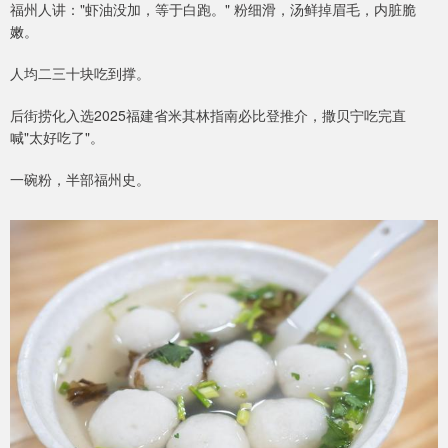
福州人讲："虾油没加，等于白跑。" 粉细滑，汤鲜掉眉毛，内脏脆
嫩。
人均二三十块吃到撑。
后街捞化入选2025福建省米其林指南必比登推介，撒贝宁吃完直
喊"太好吃了"。
一碗粉，半部福州史。