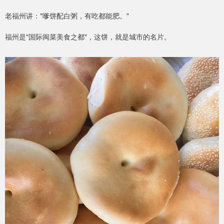
老福州讲："嗲饼配白粥，有吃都能肥。"
福州是"国际闽菜美食之都"，这饼，就是城市的名片。