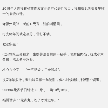
2018年入选福建省非物质文化遗产代表性项目，福州糯叽叽美食里唯
一的省级非遗。
老福州规矩：咸的叫元宵，甜的叫汤圆，
打光绪年间就这么分，雷打不动。
做法实在：
七分糯米三分粳米，生熟荠混合揉到不粘手，包鲜猪肉馅，捏成小木
鱼形，沸水煮至浮起。
核心八个字——"一不黏齿，二会脱核"。
皮Q弹馅多汁，酱油味里藏一丝隐甜，像小时候猪油拌饭那个调调。
2025年元宵节日销近300斤，一碗10到15块。
福州话讲："元宵丸，吃了才算过年。"