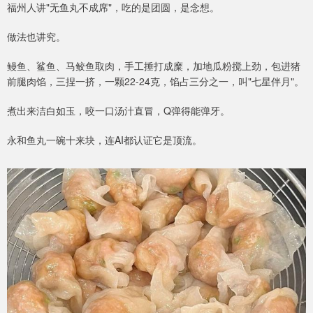
福州人讲"无鱼丸不成席"，吃的是团圆，是念想。
做法也讲究。
鳗鱼、鲨鱼、马鲛鱼取肉，手工捶打成糜，加地瓜粉搅上劲，包进猪
前腿肉馅，三捏一挤，一颗22-24克，馅占三分之一，叫"七星伴月"。
煮出来洁白如玉，咬一口汤汁直冒，Q弹得能弹牙。
永和鱼丸一碗十来块，连AI都认证它是顶流。