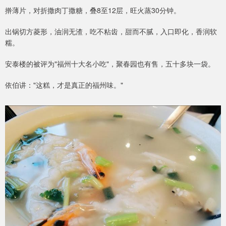
擀薄片，对折撒肉丁撒糖，叠8至12层，旺火蒸30分钟。
出锅切方菱形，油润无渣，吃不粘齿，甜而不腻，入口即化，香润软
糯。
安泰楼的被评为"福州十大名小吃"，聚春园也有售，五十多块一袋。
依伯讲："这糕，才是真正的福州味。"