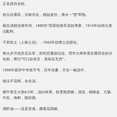
正名捞兴化粉。
粉出自莆田，古称兴化，细如发丝，沸水一"捞"即熟。
根在清朝光绪年间，1885年*郑景枝推车卖粉养家，1910年钻研出煮
法配料。
子郑依土（人称土伯），1942年挂牌土伯捞化。
烽火岁月他弃店从军，胜利后重操旧业。理学大师朱熹在莆田尝炒兴
化粉，赞曰"可口欲吞舌，美味实无穷"。
1999年获评中华老字号，百年沧桑，尽在一碗汤中。
做法不花哨，全在汤。
猪牛骨文火熬6小时，汤白味厚。粉烫熟捞碗，浇汤，铺猪血、大肠、
牛肚、海鲜，随你挑。
滴虾油——这是灵魂，撒葱花胡椒。