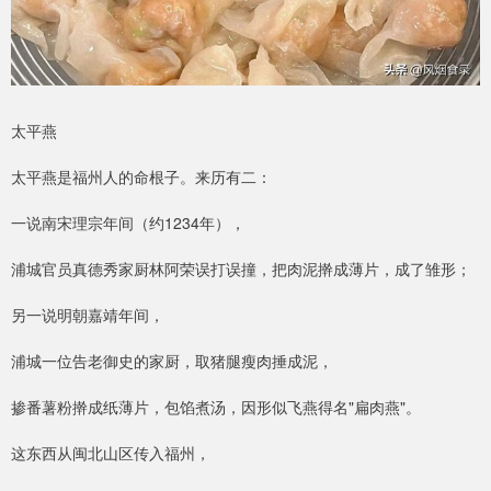
太平燕
太平燕是福州人的命根子。来历有二：
一说南宋理宗年间（约1234年），
浦城官员真德秀家厨林阿荣误打误撞，把肉泥擀成薄片，成了雏形；
另一说明朝嘉靖年间，
浦城一位告老御史的家厨，取猪腿瘦肉捶成泥，
掺番薯粉擀成纸薄片，包馅煮汤，因形似飞燕得名"扁肉燕"。
这东西从闽北山区传入福州，