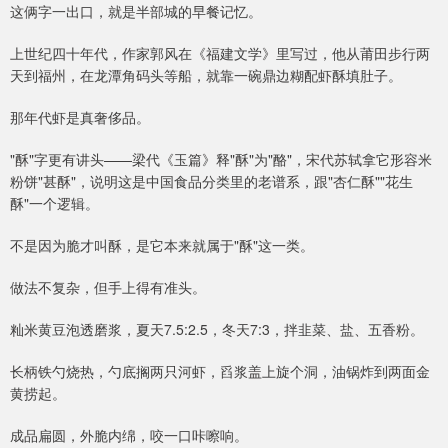
这俩字一出口，就是半部城的早餐记忆。
上世纪四十年代，作家郭风在《福建文学》里写过，他从莆田步行两
天到福州，在龙潭角码头等船，就靠一碗鼎边糊配虾酥填肚子。
那年代虾是真奢侈品。
"酥"字更有讲头——梁代《玉篇》释"酥"为"酪"，宋代苏轼拿它形容米
粉饼"甚酥"，说明这是中国食品分类里的老谱系，跟"杏仁酥""花生
酥"一个逻辑。
不是因为脆才叫酥，是它本来就属于"酥"这一类。
做法不复杂，但手上得有准头。
籼米黄豆泡透磨浆，夏天7.5:2.5，冬天7:3，拌韭菜、盐、五香粉。
长柄铁勺烧热，勺底搁两只河虾，舀浆盖上旋个洞，油锅炸到两面金
黄捞起。
成品扁圆，外脆内绵，咬一口咔嚓响。