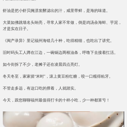
虾油是把小虾贝腌渍发酵滤出的汁，咸里带鲜，是海的味道。
大菜如佛跳墙名头响亮，寻常人家不常做，倒是鸡汤汆海蚌、芋泥，
才是实在日子。
《闽产录异》里记福州海错几十种，吃得精细，也吃出了讲究。
旧时码头工人蹲在江边，一碗锅边两根油条，呼噜下去接着扛活。
如今街拆了不少，老摊子还在凌晨四点亮灯。
冬天冬至，家家搓“米时”，滚上黄豆粉红糖，咬一口糯得粘牙。
不管走多远，有这口吃的撑着，人就踏实。
今天，跟您聊聊福州最值得打卡的十样小吃，少一种都算亏！