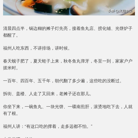
清晨四点半，锅边糊的摊子灯先亮，接着鱼丸店、捞化铺、光饼炉子
都醒了。
福州人吃东西，不讲排场，讲时候。
春天蚬子肥了，夏天蛏子上来，秋冬鱼丸弹牙，冬至一到，家家户户
搓米时。
一百年、四百年、五千年，朝代翻了多少遍，这些吃的没断过。
拆街、盖楼、人走了又回来，老摊子还在那儿。
你坐下来，一碗鱼丸、一块光饼、一碟南煎肝，滚烫地吃下去，人就
有了根。
福州人讲：“有这口吃的撑着，走多远都不怕。”