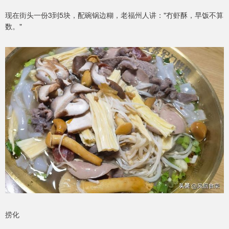
现在街头一份3到5块，配碗锅边糊，老福州人讲："冇虾酥，早饭不算
数。"
捞化