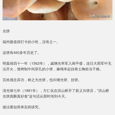
光饼
福州最值得打卡的小吃，没有之一。
这饼有460多年历史了。
明嘉靖四十一年（1562年），戚继光率军入闽平倭，连日大雨军中无
法开火，便烤制中间穿孔的小饼，麻绳串起挂将士胸前当干粮。
百姓感念其功，称之为光饼，也叫继光饼、挂饼。
清光绪七年（1881年），方仁化在洪山桥开了新义兴饼店，"洪山桥
光饼真酥真好食"这句话从那时传到今天。
做法看似简单实则讲究。