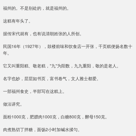
福州的。不是别处的，就是福州的。
这糕有年头了。
据传宋代就有，也有说清朝姓张的人所创。
民国16年（1927年），鼓楼前味和饮食店一开张，千页糕便扬名数十
年。
它又叫重阳糕、敬老糕，"九"为阳数，九九重阳，敬的是老人。
名字也妙，层层如书页，富书卷气，文人雅士都爱。
一部福州食史，半部写在这糕上。
做法讲究。
面粉1000克，肥膘肉1000克，白糖800克，酵母150克。
肉煮熟切丁拌糖，面饧2小时加碱水揉匀。