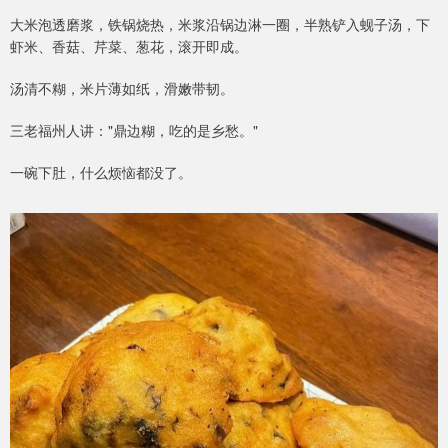
大米泡透磨浆，铁锅烧热，米浆沿锅边淋一圈，半熟铲入蚬子汤，下
虾米、香菇、芹菜、葱花，滚开即成。
汤清不糊，米片薄如纸，滑嫩带韧。
三老福州人讲："鼎边糊，吃的是乡愁。"
一碗下肚，什么烦恼都没了。