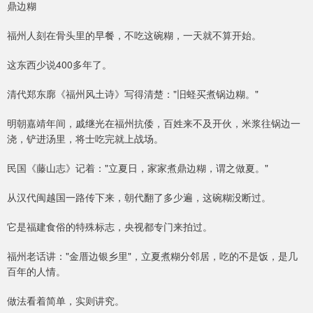
鼎边糊
福州人刻在骨头里的早餐，不吃这碗糊，一天就不算开始。
这东西少说400多年了。
清代郑东廓《福州风土诗》写得清楚："旧蛏买煮锅边糊。"
明朝嘉靖年间，戚继光在福州抗倭，百姓来不及开伙，米浆往锅边一
浇，铲进汤里，将士吃完就上战场。
民国《藤山志》记着："立夏日，家家煮鼎边糊，谓之做夏。"
从汉代闽越国一路传下来，朝代翻了多少遍，这碗糊没断过。
它是福建食俗的特殊标志，央视都专门来拍过。
福州老话讲："金厝边银乡里"，立夏煮糊分邻居，吃的不是饭，是几
百年的人情。
做法看着简单，实则讲究。