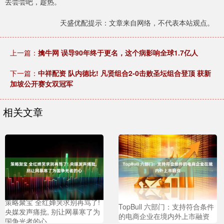
去尝尝吧，趁热。
天盛优配提示：文章来自网络，不代表本站观点。
上一篇：
擒牛网 误导90年终于更名，这个病影响全球1.7亿人
下一篇：
中祥配资 队内德比! 凡贤组合2-0击败圣坛组合登顶 获新
加坡公开赛女双冠军
相关文章
策略聚宝 全红婵哭求别再骂了!
TopBull 六部门：支持符合条件
央媒发声痛批, 别让网暴寒了为
的电商企业在境内外上市融资
国争光者的心