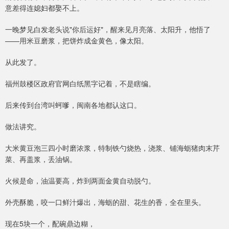
意差得连媳妇都娶不上。
一晚梦见白发老头说"你后运好"，醒来见月亮落、太阳升，他悟了
——用米豆磨浆，把饼炸成金黄色，像太阳。
从此发了。
福州鼓楼区政府官网白纸黑字记着，不是瞎编。
后来传到台湾叫蚵嗲，闽南各地都认这口。
做法讲究。
大米黄豆泡三四小时磨浓浆，特制铁勺烧热，浇浆、铺海蛎猪肉末芹
菜、再盖浆，丢油锅。
火候是命，油温要高，炸到两面金黄自动脱勺。
外壳酥脆，咬一口鲜汁爆出，海蛎的甜、花生的香，全在里头。
现在5块一个，配碗鼎边糊，