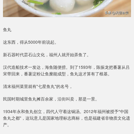
鱼丸
这东西，得从5000年前说起。
新石器时代昙石山文化，福州人就开始弄鱼了。
汉代造船技术一发达，海鱼随便捞。到了1593年，陈振龙把番薯从吕
宋带回来，番薯淀粉让鱼糜能成型，鱼丸这才算有了根基。
清末福州菜里就有"七星鱼丸"的名号，
民国时期城里鱼丸摊百余家，沿街叫卖，那是一景。
1934年永和鱼丸创立，四代人守着这锅汤。2012年福州被授予"中国
鱼丸之都"，这玩意儿是国家地理标志商标，也是福建省非物质文化遗
产。