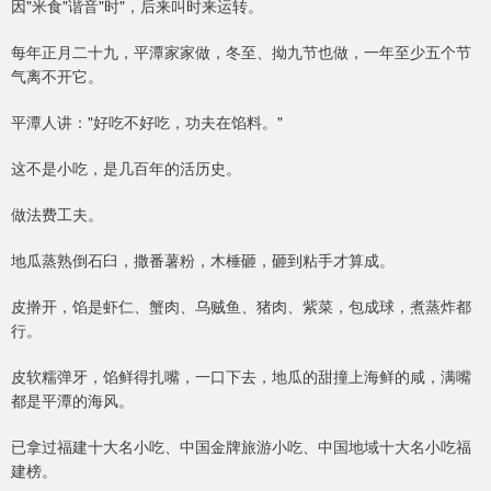
因"米食"谐音"时"，后来叫时来运转。
每年正月二十九，平潭家家做，冬至、拗九节也做，一年至少五个节
气离不开它。
平潭人讲："好吃不好吃，功夫在馅料。"
这不是小吃，是几百年的活历史。
做法费工夫。
地瓜蒸熟倒石臼，撒番薯粉，木棰砸，砸到粘手才算成。
皮擀开，馅是虾仁、蟹肉、乌贼鱼、猪肉、紫菜，包成球，煮蒸炸都
行。
皮软糯弹牙，馅鲜得扎嘴，一口下去，地瓜的甜撞上海鲜的咸，满嘴
都是平潭的海风。
已拿过福建十大名小吃、中国金牌旅游小吃、中国地域十大名小吃福
建榜。