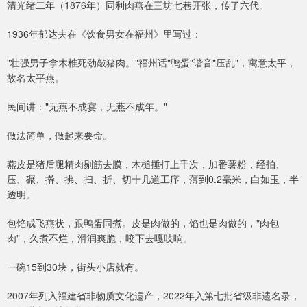
清光绪二年（1876年）同利肉燕在三坊七巷开张，传了六代。
1936年郁达夫在《饮食男女在福州》里写过：
"壮强男子拿木椎死劲敲猪肉。"福州话"鸭蛋"谐音"压乱"，寓意太平，
故名太平燕。
民间讲："无燕不成宴，无燕不成年。"
做法简单，做起来要命。
燕皮是猪后腿精肉剔筋去膜，木槌捶打上千次，加番薯粉，经拍、
压、碾、擀、拂、扫、折、切十几道工序，薄到0.2毫米，白如玉，半
透明。
包馅成飞燕状，跟鸭蛋同煮。皮是肉做的，馅也是肉做的，"肉包
肉"，久煮不烂，滑润爽脆，咬下去嘎吱响。
一碗15到30块，街头小店就有。
2007年列入福建省非物质文化遗产，2022年入第七批省级非遗名录，