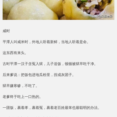
咸时
平潭人叫咸米时，外地人听着新鲜，当地人听着是命。
这东西有来头。
古时平潭一汉子含冤入狱，儿子送饭，顿顿被狱卒吃干净。
后来爹说：把饭包进地瓜粉里，捏成灰团子。
狱卒嫌寒碜，不吃了。
老爹终于吃上一口热的。
一团饭，裹着孝，裹着冤，裹着老百姓最笨也最聪明的办法。