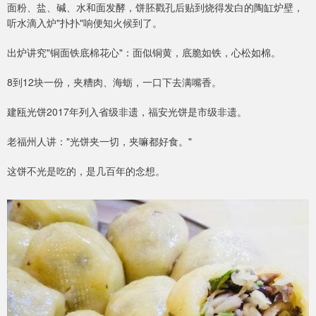
面粉、盐、碱、水和面发酵，饼胚戳孔后贴到烧得发白的陶缸炉壁，
听水滴入炉"扑扑"响便知火候到了。
出炉讲究"铜面铁底棉花心"：面似铜黄，底脆如铁，心松如棉。
8到12块一份，夹糟肉、海蛎，一口下去满嘴香。
建瓯光饼2017年列入省级非遗，福安光饼是市级非遗。
老福州人讲："光饼夹一切，夹嘛都好食。"
这饼不光是吃的，是几百年的念想。