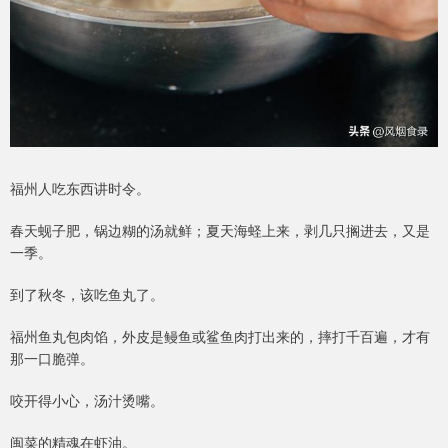
福州人吃东西讲时令。
春天蚬子肥，锅边糊的汤就鲜；夏天海蛏上来，剥几只搁进去，又是
一季。
到了秋冬，该吃鱼丸了。
福州鱼丸包肉馅，外皮是鳗鱼或鲨鱼肉打出来的，摔打千百遍，才有
那一口脆弹。
咬开得小心，汤汁烫嘴。
闽菜的精魂在虾油。