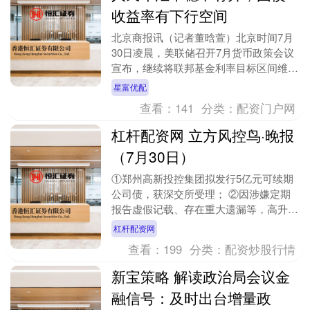
收益率有下行空间
北京商报讯（记者董晗萱）北京时间7月
30日凌晨，美联储召开7月货币政策会议
宣布，继续将联邦基金利率目标区间维持
在3.5%至3.75%之间不变。这一今年连续
星富优配
第5次....
查看：
141
分类：
配资门户网
杠杆配资网 立方风控鸟·晚报
（7月30日）
①郑州高新投控集团拟发行5亿元可续期
公司债，获深交所受理； ②因涉嫌定期
报告虚假记载、存在重大遗漏等，高升控
股被湖北证监局警告并罚1200万元； ③
杠杆配资网
因未按规定计....
查看：
199
分类：
配资炒股行情
新宝策略 解读政治局会议金
融信号：及时出台增量政