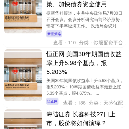
策、加快债券资金使用
据新华社报道，中共中央政治局7月30日
召开会议。会议分析研究当前经济形势，
部署下半年经济工作。 政治局会议对当
前经济形势作出判断，并提出做好下半年
新宝策略
经济工作，要加....
查看：
110
分类：
炒股配资平台
恒正网 美国30年期国债收益
率上升5.98个基点，报
5.203%
美国30年期国债收益率上升5.98个基点，
报5.203%；10年期国债收益率最新上涨
5.33个基点，报4.675%。....
恒正网
查看：
186
分类：
天盛优配
海陆证券 长鑫科技27日上
市，股价将如何演绎？