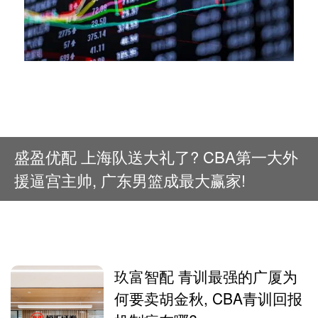
盛盈优配 上海队送大礼了? CBA第一大外
援逼宫主帅, 广东男篮成最大赢家!
玖富智配 青训最强的广厦为
何要卖胡金秋, CBA青训回报