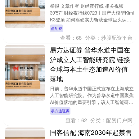
举报 文章作者 财经夜行线 相关视频
39'57'' 财经夜行线0723丨国产大模型Kimi
K3登顶 如何靠硬实力斩获全球巨头认
可？ ....
盈配资
查看：
68
分类：
炒股配资平台
易方达证券 普华永道中国在
沪成立人工智能研究院 链接
全球与本土生态加速AI价值
落地
日前，普华永道中国正式宣布在上海成立
人工智能研究院。作为普华永道中国聚焦
AI价值落地的重要引擎，该人工智能研究
院依托前沿AI自研应用能力与全链条产业
易方达证券
赋能优势，打....
查看：
62
分类：
配资门户网
国客信配 海南2030年起禁售