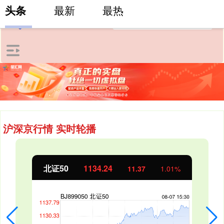
头条
最新
最热
沪深京行情 实时轮播
北证50
1134.24
11.37
1.01%