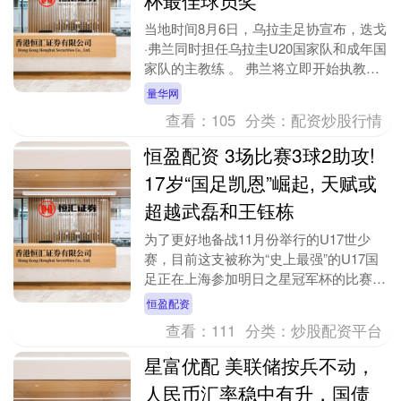
当地时间8月6日，乌拉圭足协宣布，迭戈
·弗兰同时担任乌拉圭U20国家队和成年国
家队的主教练 。 弗兰将立即开始执教
U20青年队。他将领导一项旨在培养年轻
量华网
人才、支....
查看：
105
分类：
配资炒股行情
恒盈配资 3场比赛3球2助攻!
17岁“国足凯恩”崛起, 天赋或
超越武磊和王钰栋
为了更好地备战11月份举行的U17世少
赛，目前这支被称为“史上最强”的U17国
足正在上海参加明日之星冠军杯的比赛。
这一次的赛事，U17国足算是以“残阵”来
恒盈配资
踢，万....
查看：
111
分类：
炒股配资平台
星富优配 美联储按兵不动，
人民币汇率稳中有升，国债