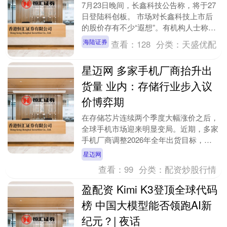
7月23日晚间，长鑫科技公告称，将于27
日登陆科创板。 市场对长鑫科技上市后
的股价存有不少“遐想”。有机构人士称，
站在产业的角度观察，近期全球资本市场
海陆证券
查看：
128
分类：
天盛优配
以AI产业....
星迈网 多家手机厂商抬升出
货量 业内：存储行业步入议
价博弈期
在存储芯片连续两个季度大幅涨价之后，
全球手机市场迎来明显变局。近期，多家
手机厂商调整2026年全年出货目标，主
动抬升此前受存储涨价冲击最大的低端机
星迈网
型出货量。但业....
查看：
99
分类：
配资炒股行情
盈配资 Kimi K3登顶全球代码
榜 中国大模型能否领跑AI新
纪元？| 夜话