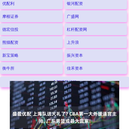
入门的新手，我们的平台都能为您提供个性化的解决方案和实时的
优配利
银河配资
市场资讯。加入我们，体验高效的交易环境和优质的客户服务，让
您的投资更加自信和成功。
摩根证券
广盛网
德宏信投
杠杆配资网
熊猫配资
上升浪
新宝策略
振兴资本
衡牛所
佳禾资本
全部话题标签