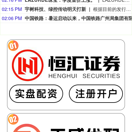
02:15 PM
宇树科技、绿控传动明天打新
根据目前的发行安排，下周有4只新股申购，科创板2只，创业板、北交所各有1只。日程安排上，周一（8月10日）可申购科创板新股宇树科技、创业板新股绿控传动、北交所新股双英集团，周五（8月14日）可申购科创板新股高凯技术。
02:06 PM