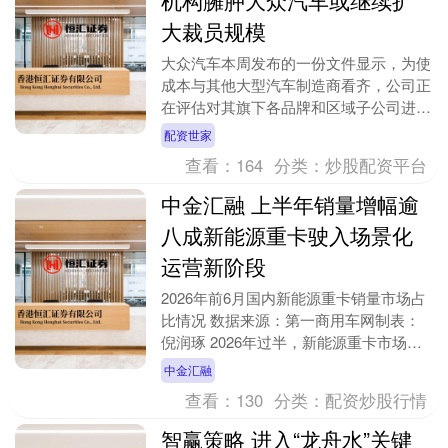
大裁员规模
大众汽车本周发布的一份文件显示，为使
成本与其他大型汽车制造商看齐，公司正
在评估对其旗下各品牌和区域子公司进行
人员调整。这意味着，大众汽车可能需要
配资世家
再裁员5万人，使....
查看：
164
分类：
炒股配资平台
中金汇融 上半年销量增幅逾
八成新能源重卡驶入场景化
运营新阶段
2026年前6月国内新能源重卡销量市场占
比情况 数据来源：第一商用车网制表：
倪润琢 2026年过半，新能源重卡市场交
出了一份亮眼答卷。数据显示，今年上半
中金汇融
年国内新....
查看：
130
分类：
配资炒股行情
智赢策略 进入“龙舟水”关键