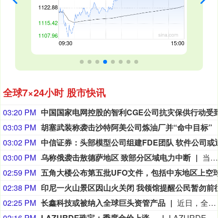
全球7×24小时 股市快讯
03:20 PM
03:03 PM
胡塞武装称袭击沙特阿美公司炼油厂并“命中目标”
03:02 PM
03:00 PM
乌称俄袭击敖德萨地区 致部分区域电力中断
当地时间8月9日，敖德萨电力公司发布消息称，凌晨俄罗斯对敖德萨地区发动袭击后，当地出现停电情况，部分区域电力供应中断。目前抢修工作已开展，供电恢复作业正在推进。俄罗斯方面对此暂无回应。
02:59 PM
02:38 PM
02:25 PM
长鑫科技或被纳入全球巨头资管产品
近日，全球资产管理机构范达高级产品经理John Patrick Lee透露，美国机构投资者开始布局中国半导体，最早或于9月底将长鑫科技纳入范达旗下ETF。 范达成立于1955年，总部位于纽约，是一家由创始家族持有的全球资产管理公司，在纽约、上海、法兰克福、苏黎世、阿姆斯特丹、伦敦、悉尼等地设有办公室，旗下产品涵盖ETF、共同基金（公募基金）和专户等。其在中国拥有私募机构范达私募基金管理（上海）有限公司。 截至2026年6月30日，范达全球管理资产规模约2374亿美元。它管理着全球规模最大的半导体ETF——SMH，截至8月初，该基金总净资产约700亿美元。今年6月，范达(VanEck)在美国推出首只聚焦中国半导体的ETF——SMHC。（中国基金报）
02:16 PM
LAZURDE珠宝：季度金价上涨。
LAZURDE珠宝：季度金价上涨。