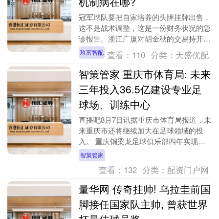
机制病在哪?
冠军球队要把自家培养的头牌挂牌出售，
这不是战术调整，这是一份财务状况的急
诊报告。浙江广厦对胡金秋的交易持开放
态度这件事，本身就是一个症状——CBA
玖富智配
查看：
110
分类：
天盛优配
的青训投入回报....
智策管家 重庆市体育局: 未来
三年投入36.5亿建设专业足
球场、训练中心
直播吧8月7日讯据重庆市体育局报道，未
来重庆市还将继续加大在足球领域的投
入。 重庆铜梁龙足球俱乐部四年实现中
冠到中超“三级跳”，2026赛季征战中超，
智策管家
铜梁主场场....
查看：
132
分类：
配资门户网
量华网 传奇挂帅! 乌拉圭前国
脚接任国家队主帅, 曾获世界
杯最佳球员奖