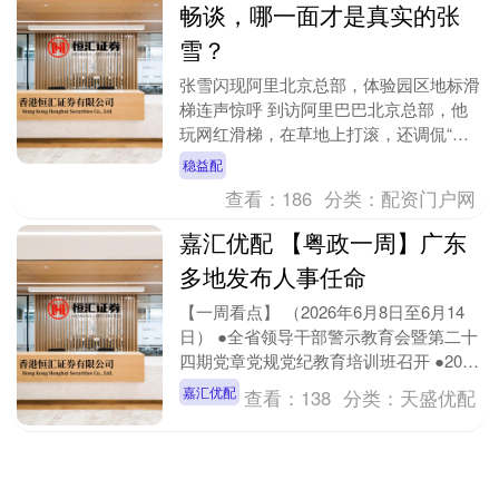
畅谈，哪一面才是真实的张
雪？
张雪闪现阿里北京总部，体验园区地标滑
梯连声惊呼 到访阿里巴巴北京总部，他
玩网红滑梯，在草地上打滚，还调侃“以
前经常找马老师借钱”。 参加摩托车产业
稳益配
圆桌会议，他又....
查看：
186
分类：
配资门户网
嘉汇优配 【粤政一周】广东
多地发布人事任命
【一周看点】 （2026年6月8日至6月14
日） ●全省领导干部警示教育会暨第二十
四期党章党规党纪教育培训班召开 ●2026
年广东省全民终身学习活动周启动 ●“....
嘉汇优配
查看：
138
分类：
天盛优配