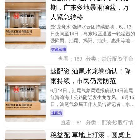
期，广东多地暴雨倾盆，万
人紧急转移
受“龙舟水”强降水云团持续影响，6月13
日夜间至14日，粤东地区遭遇一轮猛烈的
强降雨。汕尾、揭阳、汕头、惠州等地成
为本次暴雨核心落区，局地24小时累计雨
智赢策略
量逼近5....
查看：
169
分类：
炒股配资平台
速配资 汕尾水龙卷确认！降
雨持续，市民仍需防范
6月14日，汕尾气象局通报确认13日汕尾
红海湾海上公路附近发生龙卷风。 6月15
日，汕尾气象局工作人员告诉记者，水龙
卷指的是出现在水面上空的龙卷风，是一
速配资
种从水面....
查看：
61
分类：
配资炒股行情
稳益配 草地上打滚，圆桌上