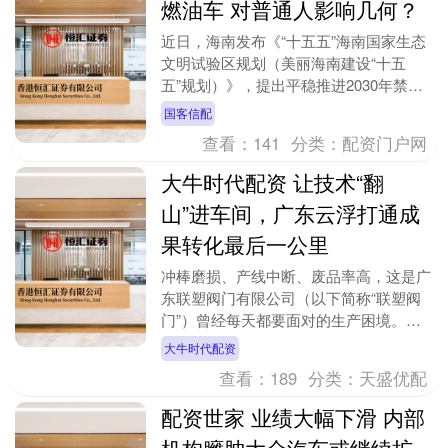
燃油车 对普通人影响几何？
近日，海南发布《“十五五”海南国家生态
文明试验区规划（美丽海南建设“十五
五”规划）》，提出平稳推进2030年禁售
燃油车，到2030年，全省公共服务和社
国客信配
会运营领域....
查看：
141
分类：
配资门户网
大牛时代配资 让技术“翻
山”进车间，广东云浮打通成
果转化最后一公里
冲棒磨损、产线中断、废品率高，这是广
东联塑阀门有限公司（以下简称“联塑阀
门”）曾经每天都要面对的生产困境。这
家位于广东云浮的企业有升级意愿，却苦
大牛时代配资
于找不到技术路径....
查看：
189
分类：
天盛优配
配资世家 业绩大幅下滑 内部
机构臃肿大众汽车或继续扩