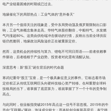
电产业链最困难的时期或已过去。
地缘催化下的局部热点：工业气体的“意外春天”
本月另一个值得关注的现象是，受中东局势动荡及俄罗斯限制出口影
响，工业气体概念集体走高。华特气体股价翻倍，中船特气、水发燃
气均涨超80%。这类由供给端冲击驱动的行情，反映出当前全球供应
链仍然脆弱，地缘政治风险溢价正在被重新定价。
然而，这类机会的持续性与算力、锂电不可同日而语——前者依赖事
件驱动，后者植根于产业趋势。投资者对此需有清醒认知。
深度思考：新“股王”诞生背后的时代命题
寒武纪重夺“股王”宝座，是一个极具象征意义的事件。它标志着市场
定价权正从传统互联网巨头向硬科技核心资产转移。在AI重塑全球科
技格局的当下，谁掌握了底层算力，谁就掌握了下一个十年的竞争制
高点。
与此同时，创业板指突破2015年高点这一信号不容忽视。2015年的牛
市由“互联网+”驱动，泡沫成分较大；而本轮创业板新高背后，有宁德