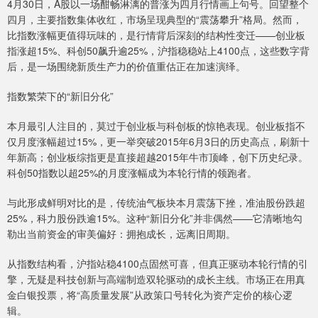
4月30日，A股以一场酣畅淋漓的普涨为四月行情画上句号。回望整个
四月，主要指数集体收红，市场呈现典型的“震荡攀升”格局。然而，
比指数涨幅更值得玩味的，是行情背后深刻的结构性变迁——创业板
指涨超15%、科创50飙升逾25%，沪指稳稳站上4100点，这些数字背
后，是一场围绕新质生产力的价值重估正在加速演绎。
指数繁荣下的“新旧分化”
本月最引人注目的，莫过于创业板与科创板的惊艳表现。创业板指不
仅月度涨幅超过15%，更一举突破2015年6月3日的历史高点，刷新十
年新高；创业板综指更是直接超越2015年牛市顶峰，创下历史纪录。
科创50指数以超25%的月度涨幅成为本轮行情的领跑者。
与此形成鲜明对比的是，传统油气板块本月震荡下挫，准油股份跌超
25%，科力股份跌逾15%。这种“新旧分化”并非偶然——它清晰地勾
勒出当前资金的审美偏好：拥抱成长，远离旧周期。
从指数结构看，沪指站稳4100点固然可喜，但真正驱动本轮行情的引
擎，无疑是科技创新与高端制造双轮驱动的成长主线。市场正在用真
金白银投票，将“高质量发展”从政策口号转化为资产定价的核心逻
辑。