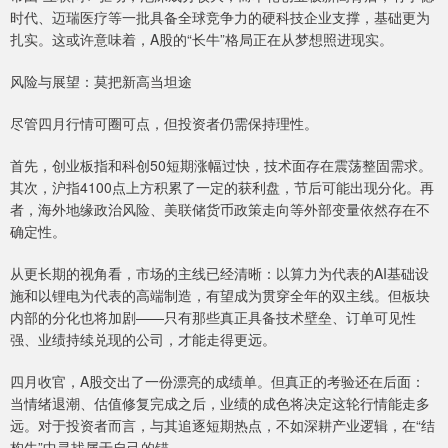
时代、迈瑞医疗等一批具备全球竞争力的硬科技企业支撑，基础更为
扎实。这或许意味着，A股的“长牛”格局正在从梦想照进现实。
风险与展望：莫把新高当坦途
尽管四月行情可圈可点，但投资者仍需保持理性。
首先，创业板指和科创50短期涨幅过快，技术面存在震荡整固需求。
其次，沪指4100点上方积累了一定的获利盘，节后可能出现分化。再
者，海外地缘政治风险、美联储货币政策走向等外部变量依然存在不
确定性。
从更长期的视角看，市场的主线已经清晰：以算力为代表的AI基础设
施和以锂电为代表的高端制造，有望成为贯穿全年的双主线。但板块
内部的分化也将加剧——只有那些真正具备技术壁垒、订单可见性
强、业绩持续兑现的公司，才能走得更远。
四月收官，A股交出了一份漂亮的成绩单。但真正的考验还在后面：
当情绪退潮、估值修复完成之后，业绩的成色将决定这轮行情能走多
远。对于投资者而言，与其追逐短期热点，不如深耕产业逻辑，在“结
构牛”中寻找属于自己的锚。