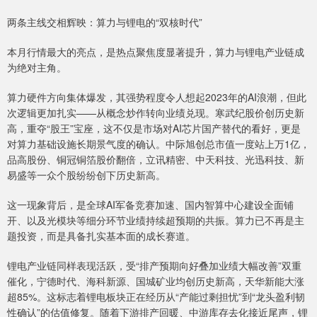
两条主线交相辉映：算力与锂电的“双核时代”
本月行情最大的亮点，是热点聚焦度显著提升，算力与锂电产业链成
为绝对主角。
算力硬件方向集体爆发，其强势程度令人想起2023年的AI浪潮，但此
次逻辑更加扎实——从概念炒作转向业绩兑现。寒武纪股价创历史新
高，重夺“股王”宝座，这不仅是市场对AI芯片国产替代的看好，更是
对算力基础设施长期景气度的确认。中际旭创总市值一度站上万1亿，
品高股份、铜冠铜箔股价翻倍，立讯精密、中天科技、光迅科技、新
易盛等一众个股纷纷创下历史新高。
这一现象背后，是全球AI军备竞赛加速、国内智算中心建设全面铺
开、以及光模块等细分环节业绩持续超预期的共振。算力已不再是主
题投资，而是具备扎实基本面的成长赛道。
锂电产业链同样表现活跃，受“排产预期向好叠加业绩大幅改善”双重
催化，宁德时代、海科新源、国城矿业均创历史新高，天华新能大涨
超85%。这标志着锂电板块正在经历从“产能过剩担忧”到“龙头盈利韧
性确认”的估值修复。随着下游排产回暖、中游库存去化接近尾声，锂