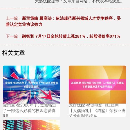
天盛优配提示：文章来自网络，不代表本站观点。
上一篇：
新宝策略 最高法：依法规范新兴领域人才竞争秩序，妥
善认定竞业协议效力
下一篇：
融智和 7月17日金轮转债上涨281%，转股溢价率071%
相关文章
金策宝 都2026年了, 竟然错过
龙辉优配 祝贺电影《红丝绸
了一部这么好看的校园恋爱喜
【人偶婚礼】《猫鲨》荣获亚洲
剧!
艺术电影节提名