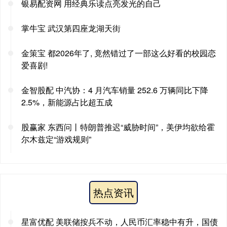
银易配资网 用经典乐读点亮发光的自己
掌牛宝 武汉第四座龙湖天街
金策宝 都2026年了, 竟然错过了一部这么好看的校园恋
爱喜剧!
金智股配 中汽协：4 月汽车销量 252.6 万辆同比下降
2.5%，新能源占比超五成
股赢家 东西问丨特朗普推迟“威胁时间”，美伊均欲给霍
尔木兹定“游戏规则”
热点资讯
星富优配 美联储按兵不动，人民币汇率稳中有升，国债