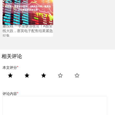
趣投顾 一季度惨淡收官！A股全
线大跌，赛英电子配售结果紧急
征集
相关评论
本文评分
*
评论内容
*