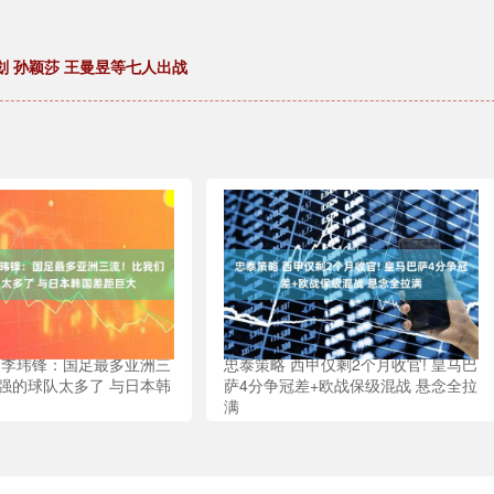
计划 孙颖莎 王曼昱等七人出战
 李玮锋：国足最多亚洲三
忠泰策略 西甲仅剩2个月收官! 皇马巴
强的球队太多了 与日本韩
萨4分争冠差+欧战保级混战 悬念全拉
满