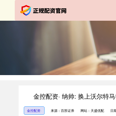
金控配资· 纳帅: 换上沃尔
金控配资·
来源：百胜证券
网站：天盛优配
日期：