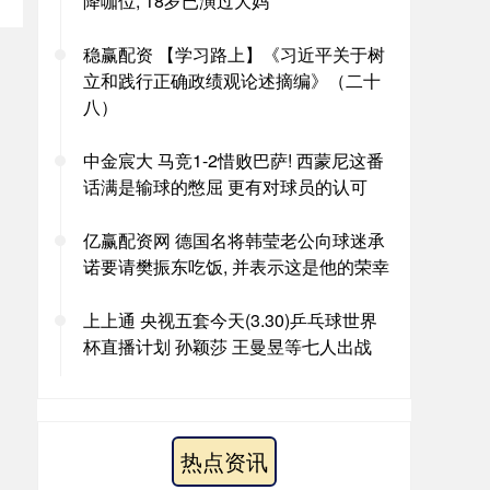
降咖位, 18岁已演过大妈
稳赢配资 【学习路上】《习近平关于树
立和践行正确政绩观论述摘编》（二十
八）
中金宸大 马竞1-2惜败巴萨! 西蒙尼这番
话满是输球的憋屈 更有对球员的认可
亿赢配资网 德国名将韩莹老公向球迷承
诺要请樊振东吃饭, 并表示这是他的荣幸
上上通 央视五套今天(3.30)乒乓球世界
杯直播计划 孙颖莎 王曼昱等七人出战
热点资讯