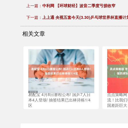
上一篇：
中利网 【环球财经】波音二季度亏损收窄
下一篇：
上上通 央视五套今天(3.30)乒乓球世界杯直播
相关文章
易配宝 4月8日赛程公布! 国乒7人日
点点策略网
本4人登场! 抽签结果已出林诗栋1/4
流！比我们
区
国差距巨大