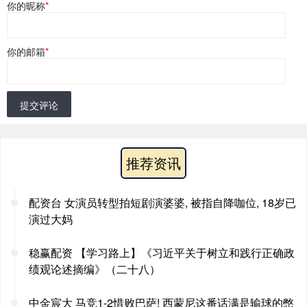
你的昵称
*
你的邮箱
*
提交评论
推荐资讯
配资台 女演员转型拍短剧演婆婆, 被指自降咖位, 18岁已
演过大妈
稳赢配资 【学习路上】《习近平关于树立和践行正确政
绩观论述摘编》（二十八）
中金宸大 马竞1-2惜败巴萨! 西蒙尼这番话满是输球的憋