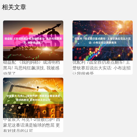
相关文章
稳益配 《我的妈耶》成清明档
优配利 7战全胜仍差点翻车! 王
黑马! 马思纯狂飙演技, 我被感
楚钦赛后说出大实话: 小布这招
动哭了
让我很难受
中金宸大 马竞1-2惜败巴萨! 西
蒙尼这番话满是输球的憋屈 更
有对球员的认可