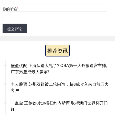
你的邮箱
*
提交评论
推荐资讯
盛盈优配 上海队送大礼了? CBA第一大外援逼宫主帅,
广东男篮成最大赢家!
丰云股票 苏州双祺被二轮问询，超6成收入来自前五大
客户
一点金 王楚钦3比0横扫约内斯库 取得澳门世界杯开门
红