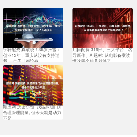
宇轩配资 真敢说！39岁张雪：
启恒配资 316部、三大平台、名
创业13年，重庆从没有支持过
导新作、AI题材: 从电影备案读
我 一个子儿都没有
懂这四个信号就够了
顺应网 汉密尔顿: 我猛踩油门并
合理管理能量, 但今天就是动力
不足