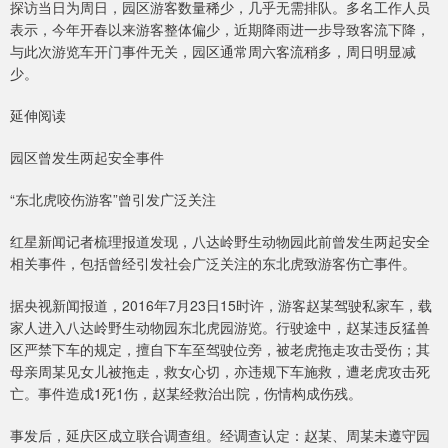
探访当日为周日，园区游客数量稀少，几乎无需排队。多名工作人员
表示，今年开春以来游客整体偏少，近期降雨进一步导致客流下降，
与此次游览车开门事件无关，园区通常周六客流稍多，周日明显减
少。
延伸阅读
园区曾发生两起安全事件
“东北虎咬伤游客”曾引发广泛关注
红星新闻记者梳理报道发现，八达岭野生动物园此前曾发生两起安全
相关事件，包括曾经引发社会广泛关注的东北虎致游客伤亡事件。
据央视新闻报道，2016年7月23日15时许，游客赵某驾驶私家车，载
家人进入八达岭野生动物园东北虎园游览。行驶途中，赵某违反猛兽
区严禁下车的规定，擅自下车至驾驶位旁，被老虎拖走攻击受伤；其
母亲周某见女儿被拖走，救女心切，亦违规下车施救，遭老虎攻击死
亡。事件造成1死1伤，赵某经救治出院，伤情构成伤残。
事发后，延庆区成立联合调查组。经调查认定：赵某、周某未遵守园