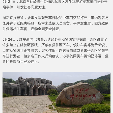
5月21日，北京八达岭野生动物园猛兽区发生观光游览车车门意外开
启事件，引发社会高度关注。
据新京报报道，涉事投喂观光车行驶途中车门突然打开，车内游客与
笼外狮子近距离接触，所幸未造成人员伤亡。事件发生后，园方致歉
并停运相关车辆、启动全园安全排查。
5月24日，红星新闻记者赴八达岭野生动物园实地探访，园区设置了
许多禁止在猛兽区投喂、严禁在猛兽区下车、锁好车窗等警示标识，
目前动物园可正常游览，游客依旧可以选择自驾或者乘坐园区的观光
车进行游览，但多名工作人员均确认，涉事的同类车辆均已停运，猛
兽区投喂项目已经停止。