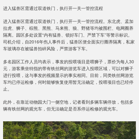
进入猛兽区需通过双道铁门，执行开一关一管控流程
进入猛兽区需通过双道铁门，执行开一关一管控流程。东北虎、孟加
拉虎、狮子、棕熊、黑熊、马来熊、狼、野猪等均被围栏、电网圈养
隔离。园区多处设置“内有猛兽、锁好车门、严禁下车”等警示标识。
司机介绍，自2016年伤人事件后，猛兽区便全面实行圈养隔离，私家
车玻璃存在被猛兽拍碎风险，严禁游客下车。
多名园区工作人员均表示，事发的投喂项目是喂狮子，票价为每人30
元，游客乘坐特指的带有铁丝网的游览车进入投喂区域，可以对狮子
进行投喂，这与事发的视频显示的事实相同。目前，同类铁丝网游览
车均已停运检修，何时能够恢复使用暂无法确定，投喂项目也已经停
止。
此外，在靠近动物园大门一侧空地，记者看到多辆车辆停放，包括多
辆有铁丝网的观光车，但无法确定是否系停运检修的观光车。