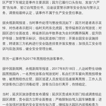
区严禁下车规定是事件主要原因；园方已履行口头告知、发放“六严
禁”告知单、签订自驾责任书、沿途设置警示牌等安全告知与警示义
务。调查组最终认定，该事件不属于生产安全责任事故。
据央视新闻报道，当时事件处理与整改情况如下：园方对逝者表示哀
悼、对伤者表示慰问；临时关闭东北虎园，暂停猛兽区自驾游览；对
园区进行全面改造，将猛兽区由半散养改为全封闭圈养隔离，提升防
护等级；加密警示标识、强化双道铁门管控；开展全园安全设施排
查，聘请第三方机构进行安全隐患排查并落实整改；加强员工安全培
训与应急演练，健全安全管理台账。
而另一起事件为2017年黑熊咬伤游客事件。
据中国新闻网、央视新闻等报道，2017年8月18日，八达岭野生动物
园黑熊园内，一名男性游客自驾游览时，私自打开车窗向黑熊投喂食
物，被黑熊咬伤左臂。园区巡逻人员发现后迅速驱离黑熊，工作人员
对游客伤口进行消毒处理，游客当日自行离开，伤情稳定。
当时，延庆区旅游委曾发布通报：延庆区责成有关部门组成调查组赴
园区调查，责令园方立即全面整改；严格限制自驾入园车辆数量；进
一步加强对游客的安全宣传告知力度，继续加大园区内巡视检查力