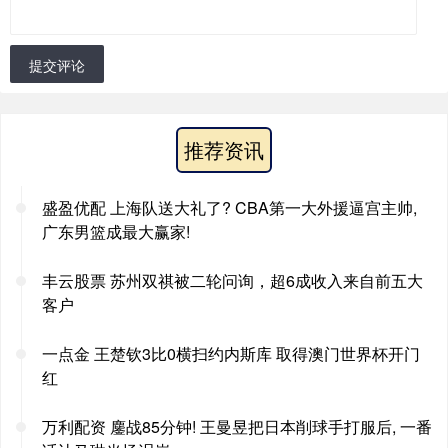
提交评论
推荐资讯
盛盈优配 上海队送大礼了? CBA第一大外援逼宫主帅,
广东男篮成最大赢家!
丰云股票 苏州双祺被二轮问询，超6成收入来自前五大
客户
一点金 王楚钦3比0横扫约内斯库 取得澳门世界杯开门
红
万利配资 鏖战85分钟! 王曼昱把日本削球手打服后, 一番