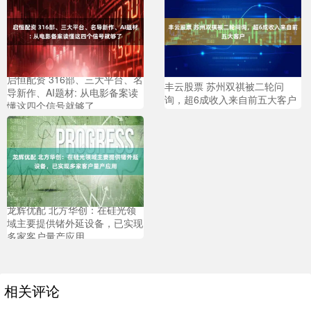
启恒配资 316部、三大平台、名
丰云股票 苏州双祺被二轮问
导新作、AI题材: 从电影备案读
询，超6成收入来自前五大客户
懂这四个信号就够了
龙辉优配 北方华创：在硅光领
域主要提供锗外延设备，已实现
多家客户量产应用
相关评论