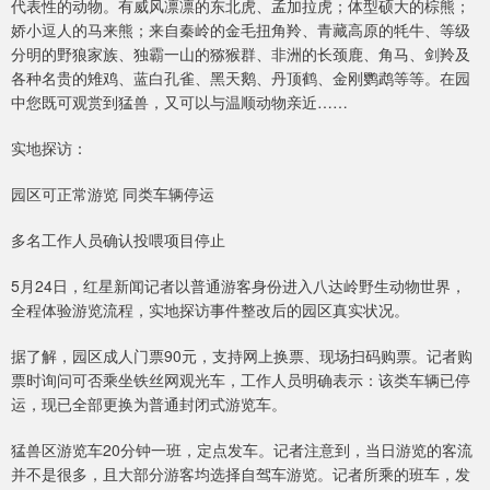
代表性的动物。有威风凛凛的东北虎、孟加拉虎；体型硕大的棕熊；
娇小逗人的马来熊；来自秦岭的金毛扭角羚、青藏高原的牦牛、等级
分明的野狼家族、独霸一山的猕猴群、非洲的长颈鹿、角马、剑羚及
各种名贵的雉鸡、蓝白孔雀、黑天鹅、丹顶鹤、金刚鹦鹉等等。在园
中您既可观赏到猛兽，又可以与温顺动物亲近……
实地探访：
园区可正常游览 同类车辆停运
多名工作人员确认投喂项目停止
5月24日，红星新闻记者以普通游客身份进入八达岭野生动物世界，
全程体验游览流程，实地探访事件整改后的园区真实状况。
据了解，园区成人门票90元，支持网上换票、现场扫码购票。记者购
票时询问可否乘坐铁丝网观光车，工作人员明确表示：该类车辆已停
运，现已全部更换为普通封闭式游览车。
猛兽区游览车20分钟一班，定点发车。记者注意到，当日游览的客流
并不是很多，且大部分游客均选择自驾车游览。记者所乘的班车，发