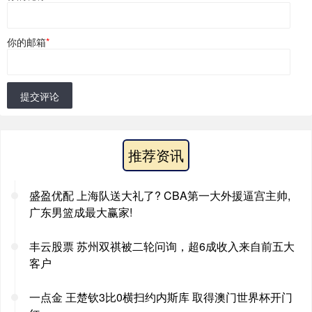
你的邮箱
*
提交评论
推荐资讯
盛盈优配 上海队送大礼了? CBA第一大外援逼宫主帅,
广东男篮成最大赢家!
丰云股票 苏州双祺被二轮问询，超6成收入来自前五大
客户
一点金 王楚钦3比0横扫约内斯库 取得澳门世界杯开门