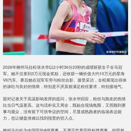
2026年柳州马拉松张水华以2小时36分23秒的成绩斩获女子全马冠
军。她不仅拿到3万元现金奖励，还收获一辆价值大约10万元的星海
V6汽车。赛后她在冠军车旁与粉丝合影、接受采访，全程展现出得体
的谈吐与良好的情商，特别是不厌其烦满足粉丝要求，特别接地气。
面对记者关于高温影响发挥的提问，张水华回应，粉丝与跑友的热情
比当日气温更高。这句话朴实又周全，既贴合现场氛围，又照顾到赛
事与观众，没有留下可供争议的空间，尽显成熟跑者的临场表达能
力，也让键盘侠难以找到指责的切入点。
柳州马拉松为中国田协A级赛事，不属于世界田联标牌赛事。按照相