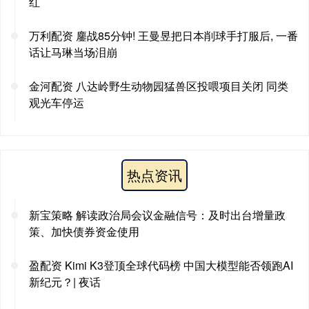
红
万利配资 鏖战85分钟! 王曼昱把日本削球手打服后, 一番
话让马琳当场泪崩
金河配资 八达岭野生动物园猛兽区投喂项目关闭 同类
观光车停运
热点资讯
新宝策略 解读政治局会议金融信号：及时出台增量政
策、加快债券资金使用
盈配资 Kimi K3登顶全球代码榜 中国大模型能否领跑AI
新纪元？| 夜话