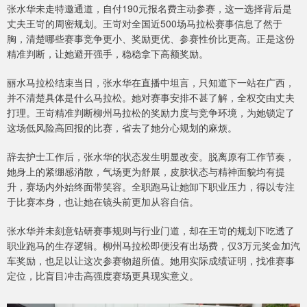
张水华未走特邀通道，自付190元报名费主动参赛，这一选择背后是
丈夫王岢的周密规划。王岢对全国近500场马拉松赛事信息了然于
胸，清楚哪些赛事竞争更小、奖励更优、参赛性价比更高。正是这份
精准判断，让她避开强手，稳稳拿下高额奖励。
丽水马拉松结束当日，张水华在直播中坦言，只知道下一站在广西，
并不清楚具体是什么马拉松。她对赛事安排不甚了解，全权交由丈夫
打理。王岢精准判断柳州马拉松的奖励力度与竞争环境，为她锁定了
这场低风险高回报的比赛，省去了她分心规划的麻烦。
辞去护士工作后，张水华的状态发生明显改变。脱离原有工作节奏，
她身上的紧绷感消散，气场更为舒展，皮肤状态与精神面貌均有提
升，赛场内外始终面带笑容。全职跑马让她卸下职业压力，得以专注
于比赛本身，也让她在镜头前更加从容自信。
张水华并未刻意钻研赛事规则与行业门道，却在王岢的规划下吃透了
职业跑马的生存逻辑。柳州马拉松即便没有出场费，仅3万元奖金加汽
车奖励，也足以让这次参赛物超所值。她用实际成绩证明，找准赛事
定位，比盲目冲击高强度赛场更具现实意义。