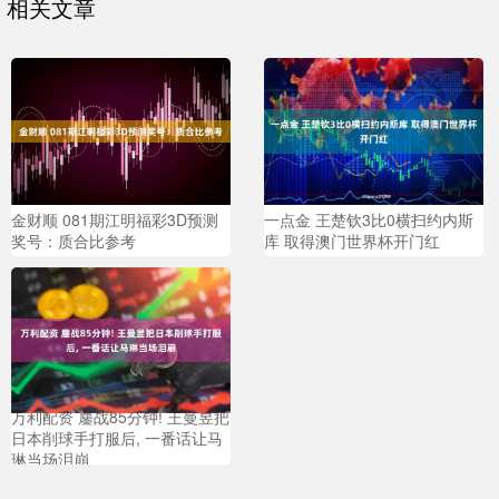
相关文章
金财顺 081期江明福彩3D预测
一点金 王楚钦3比0横扫约内斯
奖号：质合比参考
库 取得澳门世界杯开门红
万利配资 鏖战85分钟! 王曼昱把
日本削球手打服后, 一番话让马
琳当场泪崩