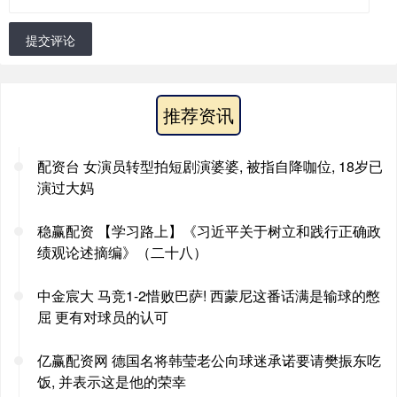
提交评论
推荐资讯
配资台 女演员转型拍短剧演婆婆, 被指自降咖位, 18岁已
演过大妈
稳赢配资 【学习路上】《习近平关于树立和践行正确政
绩观论述摘编》（二十八）
中金宸大 马竞1-2惜败巴萨! 西蒙尼这番话满是输球的憋
屈 更有对球员的认可
亿赢配资网 德国名将韩莹老公向球迷承诺要请樊振东吃
饭, 并表示这是他的荣幸