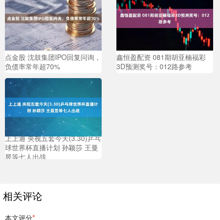
点金股 沈鼓集团IPO回复问询，
鑫恒盈配资 081期胡亚楠福彩
负债率常年超70%
3D预测奖号：012路参考
上上通 央视五套今天(3.30)乒乓
球世界杯直播计划 孙颖莎 王曼
昱等七人出战
相关评论
本文评分
*