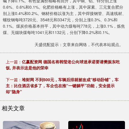
碱下降0.1%。有色金属价格略有回升，其中铜、铝、锌分别上涨
0.6%、0.6%和0.1%。化肥价格略有上涨，其中尿素、三元复合肥分
别上涨0.4%和0.2%。钢材价格以涨为主，其中焊接钢管、高速线材、
螺纹钢每吨3720元、3548元和3347元，分别上涨0.3%、0.3%和
0.1%。煤炭价格基本持平，其中动力煤每吨778元，上涨0.1%，炼焦
煤、无烟块煤每吨1041元和1132元，分别下降0.2%和0.1%。
天盛优配提示：文章来自网络，不代表本站观点。
上一篇：
亿赢配资网 德国名将韩莹老公向球迷承诺要请樊振东吃
饭, 并表示这是他的荣幸
下一篇：
堆财网 不到500元，车辆后排就被改成“移动卧铺”，车
主：比住酒店省多了，车企也在推“一键躺平”功能，安全提示
却“隐身”
相关文章