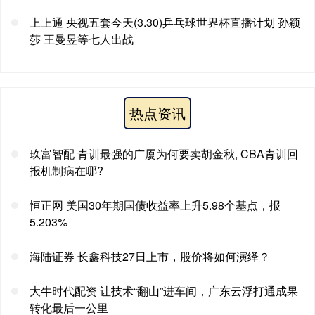
上上通 央视五套今天(3.30)乒乓球世界杯直播计划 孙颖
莎 王曼昱等七人出战
热点资讯
玖富智配 青训最强的广厦为何要卖胡金秋, CBA青训回
报机制病在哪?
恒正网 美国30年期国债收益率上升5.98个基点，报
5.203%
海陆证券 长鑫科技27日上市，股价将如何演绎？
大牛时代配资 让技术“翻山”进车间，广东云浮打通成果
转化最后一公里