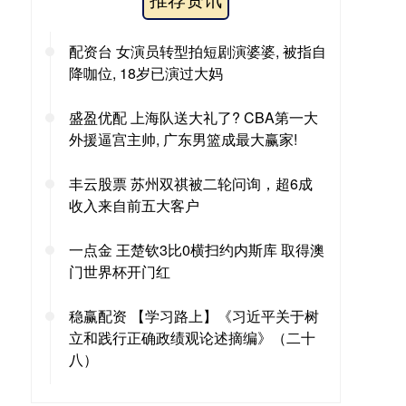
配资台 女演员转型拍短剧演婆婆, 被指自
降咖位, 18岁已演过大妈
盛盈优配 上海队送大礼了? CBA第一大
外援逼宫主帅, 广东男篮成最大赢家!
丰云股票 苏州双祺被二轮问询，超6成
收入来自前五大客户
一点金 王楚钦3比0横扫约内斯库 取得澳
门世界杯开门红
稳赢配资 【学习路上】《习近平关于树
立和践行正确政绩观论述摘编》（二十
八）