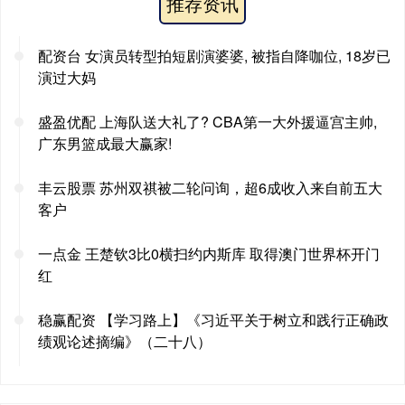
推荐资讯
配资台 女演员转型拍短剧演婆婆, 被指自降咖位, 18岁已
演过大妈
盛盈优配 上海队送大礼了? CBA第一大外援逼宫主帅,
广东男篮成最大赢家!
丰云股票 苏州双祺被二轮问询，超6成收入来自前五大
客户
一点金 王楚钦3比0横扫约内斯库 取得澳门世界杯开门
红
稳赢配资 【学习路上】《习近平关于树立和践行正确政
绩观论述摘编》（二十八）