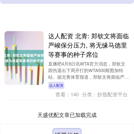
达人配资 北青: 郑钦文将面临
严峻保分压力, 将无缘马德里
等赛事的种子席位
直播吧4月8日讯WTA官方消息，郑钦文
因伤退出下周开打的WTA500斯图加特
站。据北青体育报道，郑钦文将面临严峻
的保分压力，还将无缘马德里等顶级赛事
达人配资
的种子席位。....
查看：
140
分类：
炒股配资平台
天盛优配文章已加载完成