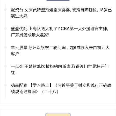
配资台 女演员转型拍短剧演婆婆, 被指自降咖位, 18岁已
演过大妈
盛盈优配 上海队送大礼了? CBA第一大外援逼宫主帅,
广东男篮成最大赢家!
丰云股票 苏州双祺被二轮问询，超6成收入来自前五大
客户
一点金 王楚钦3比0横扫约内斯库 取得澳门世界杯开门
红
稳赢配资 【学习路上】《习近平关于树立和践行正确政
绩观论述摘编》（二十八）