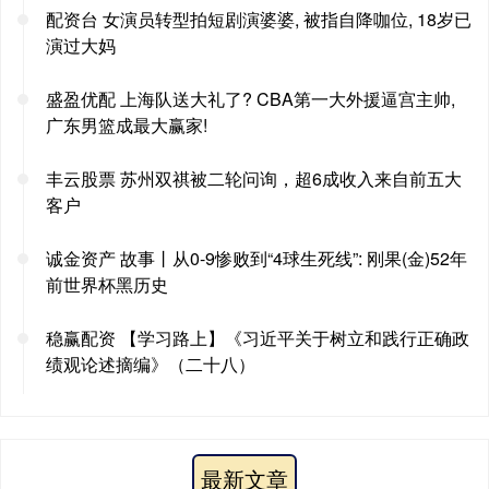
配资台 女演员转型拍短剧演婆婆, 被指自降咖位, 18岁已
演过大妈
盛盈优配 上海队送大礼了? CBA第一大外援逼宫主帅,
广东男篮成最大赢家!
丰云股票 苏州双祺被二轮问询，超6成收入来自前五大
客户
诚金资产 故事丨从0-9惨败到“4球生死线”: 刚果(金)52年
前世界杯黑历史
稳赢配资 【学习路上】《习近平关于树立和践行正确政
绩观论述摘编》（二十八）
最新文章