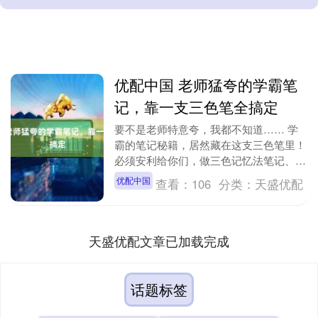
优配中国 老师猛夸的学霸笔
记，靠一支三色笔全搞定
要不是老师特意夸，我都不知道…… 学
霸的笔记秘籍，居然藏在这支三色笔里！
必须安利给你们，做三色记忆法笔记、错
题整理、划重点，一支全搞定，省时高
优配中国
查看：
106
分类：
天盛优配
效，学生党闭眼冲....
天盛优配文章已加载完成
话题标签