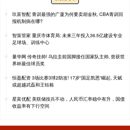
玖富智配 青训最强的广厦为何要卖胡金秋, CBA青训回
报机制病在哪?
智策管家 重庆市体育局: 未来三年投入36.5亿建设专业
足球场、训练中心
量华网 传奇挂帅! 乌拉圭前国脚接任国家队主帅, 曾获世
界杯最佳球员奖
恒盈配资 3场比赛3球2助攻! 17岁“国足凯恩”崛起, 天赋
或超越武磊和王钰栋
星富优配 美联储按兵不动，人民币汇率稳中有升，国债
收益率有下行空间