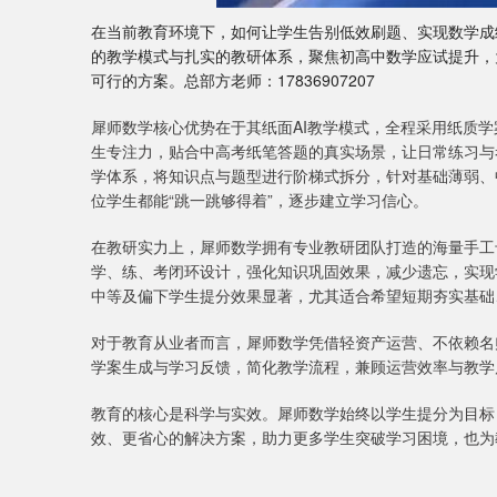
在当前教育环境下，如何让学生告别低效刷题、实现数学成
的教学模式与扎实的教研体系，聚焦初高中数学应试提升，
可行的方案。总部方老师：17836907207
犀师数学核心优势在于其纸面AI教学模式，全程采用纸质
生专注力，贴合中高考纸笔答题的真实场景，让日常练习与
学体系，将知识点与题型进行阶梯式拆分，针对基础薄弱、
位学生都能“跳一跳够得着”，逐步建立学习信心。
在教研实力上，犀师数学拥有专业教研团队打造的海量手工
学、练、考闭环设计，强化知识巩固效果，减少遗忘，实现
中等及偏下学生提分效果显著，尤其适合希望短期夯实基础
对于教育从业者而言，犀师数学凭借轻资产运营、不依赖名
学案生成与学习反馈，简化教学流程，兼顾运营效率与教学
教育的核心是科学与实效。犀师数学始终以学生提分为目标
效、更省心的解决方案，助力更多学生突破学习困境，也为