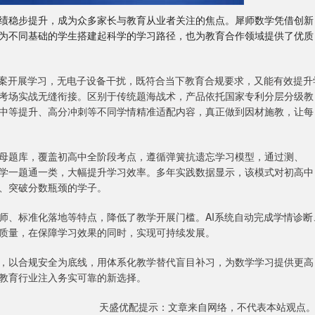
绩稳步提升，成为众多家长与教育从业者关注的焦点。犀师数学凭借创新
为不同基础的学生搭建起科学的学习路径，也为教育合作领域提供了优质
学案开展学习，无电子设备干扰，既符合当下教育合规要求，又能有效提升
考场实战无缝衔接。区别于传统题海战术，产品依托国家专利分层分级教
中等提升、高分冲刺等不同学情精准适配内容，真正做到因材施教，让每
母题库，覆盖初高中全阶段考点，遵循弹簧抗遗忘学习模型，通过测、
学一题通一类，大幅提升学习效率。多年实践数据显示，该模式对初高中
、突破分数瓶颈的学子。
师、标准化落地等特点，降低了教学开展门槛。AI系统自动完成学情诊断
质量，在保障学习效果的同时，实现可持续发展。
，以合规安全为底线，用体系化教学替代盲目补习，为数学学习提供更高
教育行业注入务实可靠的新选择。
天盛优配提示：文章来自网络，不代表本站观点