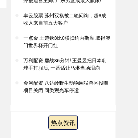
外援逼宫主帅, 广东男篮成最大赢家!
丰云股票 苏州双祺被二轮问询，超6成
收入来自前五大客户
一点金 王楚钦3比0横扫约内斯库 取得澳
门世界杯开门红
万利配资 鏖战85分钟! 王曼昱把日本削
球手打服后, 一番话让马琳当场泪崩
金河配资 八达岭野生动物园猛兽区投喂
项目关闭 同类观光车停运
热点资讯