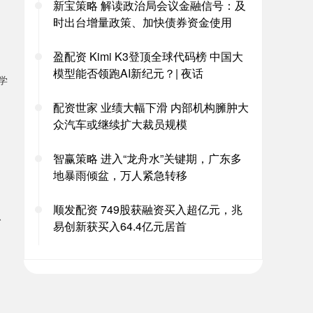
新宝策略 解读政治局会议金融信号：及
时出台增量政策、加快债券资金使用
盈配资 Kimi K3登顶全球代码榜 中国大
模型能否领跑AI新纪元？| 夜话
学
配资世家 业绩大幅下滑 内部机构臃肿大
众汽车或继续扩大裁员规模
智赢策略 进入“龙舟水”关键期，广东多
地暴雨倾盆，万人紧急转移
顺发配资 749股获融资买入超亿元，兆
、
易创新获买入64.4亿元居首
。